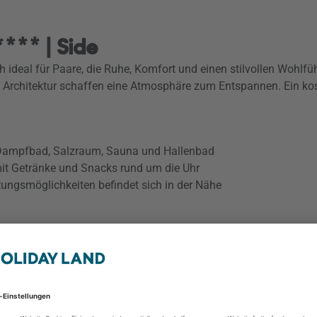
**** | Side
ich ideal für Paare, die Ruhe, Komfort und einen stilvollen Wohl
 Architektur schaffen eine Atmosphäre zum Entspannen. Ein kos
 Dampfbad, Salzraum, Sauna und Hallenbad
mit Getränke und Snacks rund um die Uhr
tungsmöglichkeiten befindet sich in der Nähe
Vox Maris Resort Hot