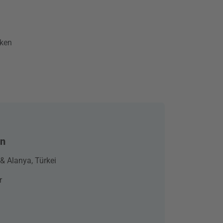
cken
un
 & Alanya, Türkei
r