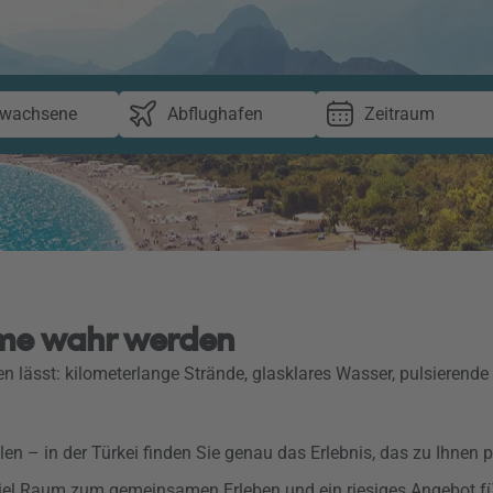
rwachsene
Abflughafen
Zeitraum
ume wahr werden
 lässt: kilometerlange Strände, glasklares Wasser, pulsierend
llen – in der Türkei finden Sie genau das Erlebnis, das zu Ihnen p
viel Raum zum gemeinsamen Erleben und ein riesiges Angebot fü