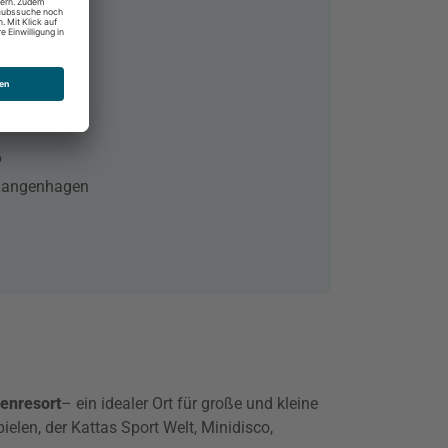
rkei
6
-Langenhagen
ienresort
– ein idealer Ort für große und kleine
elen, der Kattas Sport Welt, Minidisco,