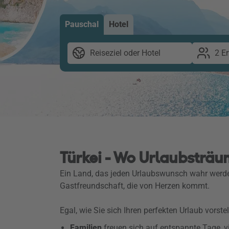
Pauschal
Hotel
Reiseziel oder Hotel
2 E
Türkei - Wo Urlaubsträ
Ein Land, das jeden Urlaubswunsch wahr werden
Gastfreundschaft, die von Herzen kommt.
Egal, wie Sie sich Ihren perfekten Urlaub vorste
Familien
freuen sich auf entspannte Tage, 