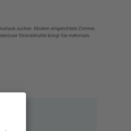
fühlurlaub suchen. Modern eingerichtete Zimmer,
tenloser Strandshuttle bringt Sie mehrmals
el