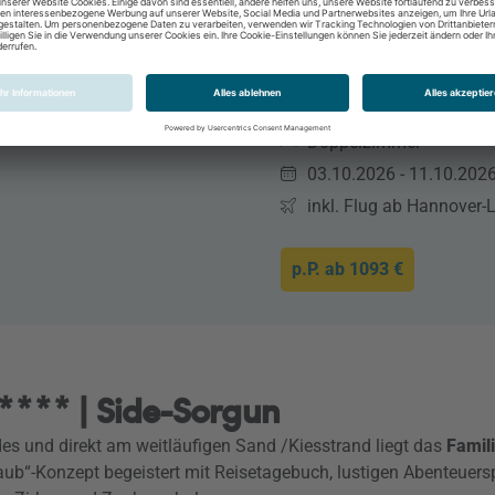
Side, Side & Alanya, Tü
2 Personen
8 Tage / 7 Nächte
All Inclusive Plus
Doppelzimmer
03.10.2026 - 11.10.202
inkl. Flug ab Hannover
p.P. ab
1093 €
**** | Side-Sorgun
s und direkt am weitläufigen Sand /Kiesstrand liegt das
Famil
b“-Konzept begeistert mit Reisetagebuch, lustigen Abenteuerspi