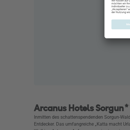
Arcanus Hotels Sorgun*
Inmitten des schattenspendenden Sorgun-Walde
Entdecker. Das umfangreiche „Katta macht Urlau