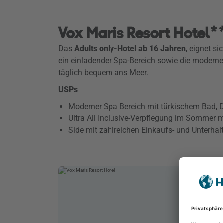
Vox Maris Resort Hotel*
Das
Adults only-Hotel ab 16 Jahren
, eignet s
ein einladender Spa-Bereich sowie die moderne
täglich bequem ans Meer.
USPs
Moderner Spa Bereich mit türkischem Bad,
Ultra All Inclusive-Verpflegung im Sommer 
Side mit zahlreichen Einkaufs- und Unterhal